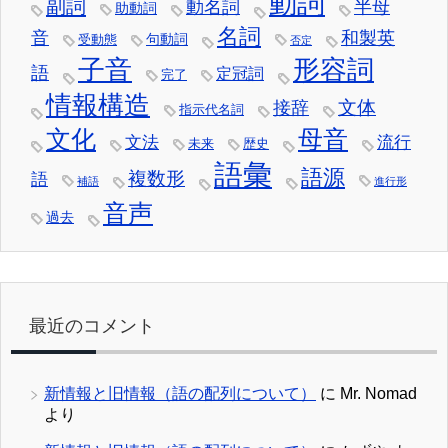
動詞
副詞
動名詞
半母
助動詞
名詞
音
和製英
句動詞
受動態
否定
子音
形容詞
語
定冠詞
完了
情報構造
文体
接辞
指示代名詞
文化
母音
文法
流行
未来
歴史
語彙
語源
複数形
語
補語
進行形
音声
過去
最近のコメント
新情報と旧情報（語の配列について）
に
Mr. Nomad
より