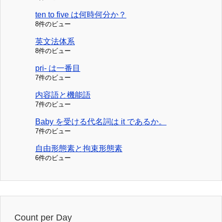
ten to five は何時何分か？
8件のビュー
英文法体系
8件のビュー
pri- は一番目
7件のビュー
内容語と機能語
7件のビュー
Baby を受ける代名詞は it であるか。
7件のビュー
自由形態素と拘束形態素
6件のビュー
Count per Day