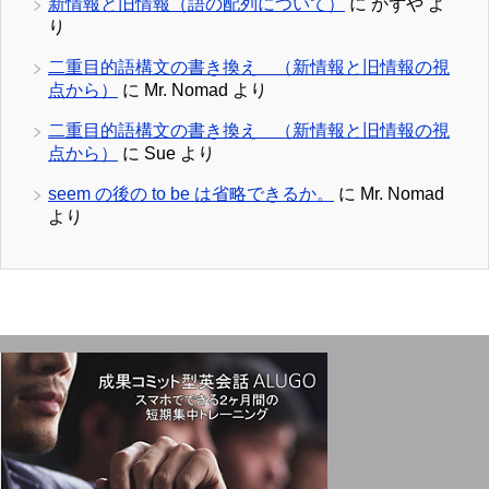
新情報と旧情報（語の配列について）
に
かずや
よ
り
二重目的語構文の書き換え （新情報と旧情報の視
点から）
に
Mr. Nomad
より
二重目的語構文の書き換え （新情報と旧情報の視
点から）
に
Sue
より
seem の後の to be は省略できるか。
に
Mr. Nomad
より