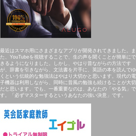
最近はスマホ用にさまざまなアプリが開発されてきました。ま
た、YouTubeを視聴することで、生の声を聞くことが簡単にで
きるようになりました。しかし、やはり昔ながらの方法です
が、辞書を引きながら、文法書を片手に、英語の本を読んでゆ
くという伝統的な勉強法はやはり大切かと思います。現代の電
子機器は利用しながら、同時に昔風の勉強も続けることが大切
だと思います。でも、一番重要なのは、あなたの「やる気」で
す。「必ずマスターするというあなたの強い決意」です。