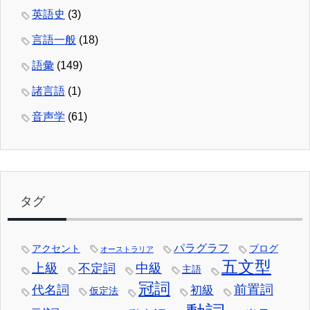
英語史
(3)
言語一般
(18)
語彙
(149)
諸言語
(1)
音声学
(61)
タグ
パラグラフ
アクセント
ブログ
オーストラリア
五文型
中級
上級
不定詞
主語
冠詞
前置詞
代名詞
初級
仮定法