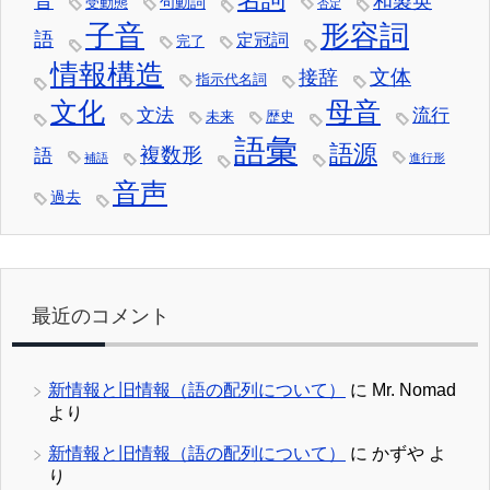
音
和製英
句動詞
受動態
否定
子音
形容詞
語
定冠詞
完了
情報構造
文体
接辞
指示代名詞
文化
母音
文法
流行
未来
歴史
語彙
語源
複数形
語
補語
進行形
音声
過去
最近のコメント
新情報と旧情報（語の配列について）
に
Mr. Nomad
より
新情報と旧情報（語の配列について）
に
かずや
よ
り