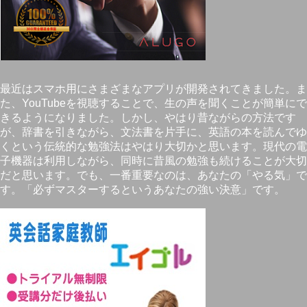
最近はスマホ用にさまざまなアプリが開発されてきました。ま
た、YouTubeを視聴することで、生の声を聞くことが簡単にで
きるようになりました。しかし、やはり昔ながらの方法です
が、辞書を引きながら、文法書を片手に、英語の本を読んでゆ
くという伝統的な勉強法はやはり大切かと思います。現代の電
子機器は利用しながら、同時に昔風の勉強も続けることが大切
だと思います。でも、一番重要なのは、あなたの「やる気」で
す。「必ずマスターするというあなたの強い決意」です。