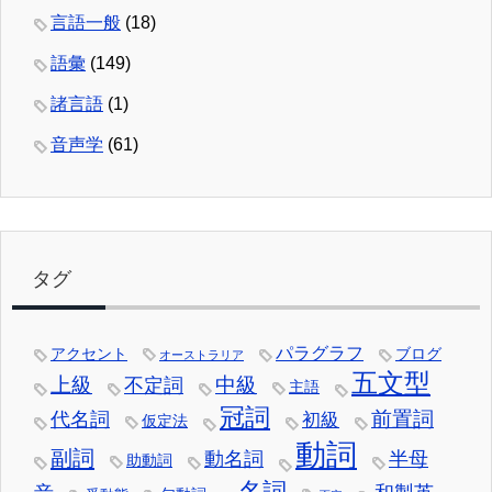
言語一般
(18)
語彙
(149)
諸言語
(1)
音声学
(61)
タグ
パラグラフ
アクセント
ブログ
オーストラリア
五文型
中級
上級
不定詞
主語
冠詞
前置詞
代名詞
初級
仮定法
動詞
副詞
動名詞
半母
助動詞
名詞