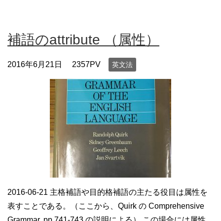
補語のattribute （属性）
2016年6月21日
2357PV
英文法
2016-06-21 主格補語や目的格補語の主たる役目は属性を
表すことである。（ここから、Quirk の Comprehensive
Grammar, pp.741-743 の説明による） この場合には属性