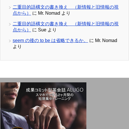
二重目的語構文の書き換え （新情報と旧情報の視
点から）
に
Mr. Nomad
より
二重目的語構文の書き換え （新情報と旧情報の視
点から）
に
Sue
より
seem の後の to be は省略できるか。
に
Mr. Nomad
より