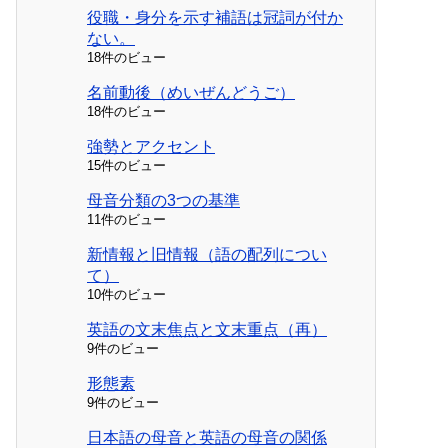
役職・身分を示す補語は冠詞が付か
ない。
18件のビュー
名前動後（めいぜんどうご）
18件のビュー
強勢とアクセント
15件のビュー
母音分類の3つの基準
11件のビュー
新情報と旧情報（語の配列につい
て）
10件のビュー
英語の文末焦点と文末重点（再）
9件のビュー
形態素
9件のビュー
日本語の母音と英語の母音の関係