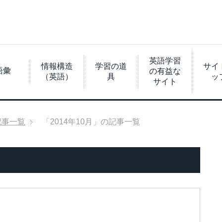
英語学習
情報構造
学習の道
サイ
語彙
の有益な
（英語）
具
ッ
サイト
記事一覧
「2014年10月」の記事一覧