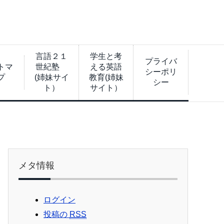
言語２１
学生と考
プライバ
トマ
世紀塾
える英語
シーポリ
プ
(姉妹サイ
教育(姉妹
シー
ト）
サイト）
メタ情報
ログイン
投稿の
RSS