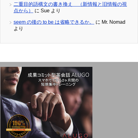
二重目的語構文の書き換え （新情報と旧情報の視
点から）
に
Sue
より
seem の後の to be は省略できるか。
に
Mr. Nomad
より