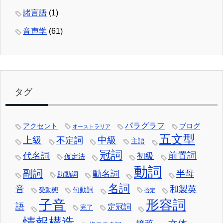
諸言語
(1)
音声学
(61)
タグ
パラグラフ
アクセント
ブログ
オーストラリア
五文型
中級
上級
不定詞
主語
冠詞
前置詞
代名詞
初級
仮定法
動詞
副詞
動名詞
半母
助動詞
名詞
音
和製英
句動詞
受動態
否定
子音
形容詞
語
定冠詞
完了
情報構造