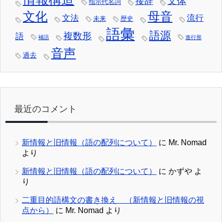
文体
接辞
指示代名詞
文化
母音
文法
流行
未来
歴史
語彙
語源
複数形
語
補語
進行形
音声
過去
最近のコメント
新情報と旧情報（語の配列について）
に
Mr. Nomad
より
新情報と旧情報（語の配列について）
に
かずや
よ
り
二重目的語構文の書き換え （新情報と旧情報の視
点から）
に
Mr. Nomad
より