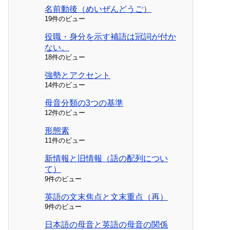
名前動後（めいぜんどうご）
19件のビュー
役職・身分を示す補語は冠詞が付か
ない。
18件のビュー
強勢とアクセント
14件のビュー
母音分類の3つの基準
12件のビュー
形態素
11件のビュー
新情報と旧情報（語の配列につい
て）
9件のビュー
英語の文末焦点と文末重点（再）
9件のビュー
日本語の母音と英語の母音の関係