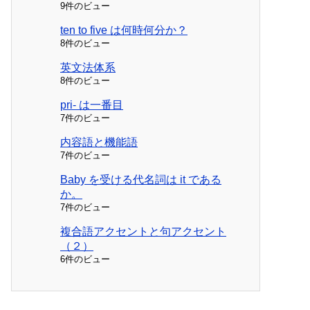
9件のビュー
ten to five は何時何分か？
8件のビュー
英文法体系
8件のビュー
pri- は一番目
7件のビュー
内容語と機能語
7件のビュー
Baby を受ける代名詞は it である
か。
7件のビュー
複合語アクセントと句アクセント
（２）
6件のビュー