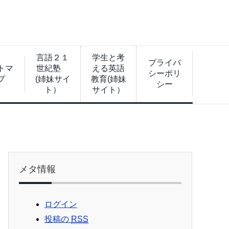
言語２１
学生と考
プライバ
トマ
世紀塾
える英語
シーポリ
プ
(姉妹サイ
教育(姉妹
シー
ト）
サイト）
メタ情報
ログイン
投稿の
RSS