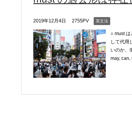
2019年12月4日
2755PV
英文法
○ mus
して代用し
いのか、生
may, can