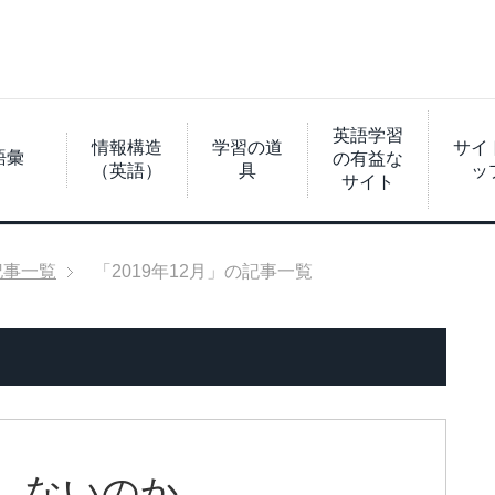
英語学習
情報構造
学習の道
サイ
語彙
の有益な
（英語）
具
ッ
サイト
記事一覧
「2019年12月」の記事一覧
在しないのか。