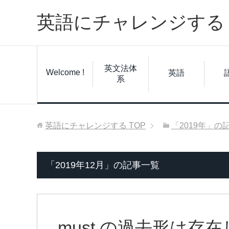
英語にチャレンジする
英文法体
Welcome !
英語
系
英語にチャレンジする
TOP
「2019年」の
「2019年12月」の記事一覧
must の過去形は存