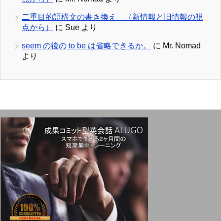
二重目的語構文の書き換え （新情報と旧情報の視
点から）
に
Sue
より
seem の後の to be は省略できるか。
に
Mr. Nomad
より