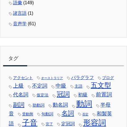
語彙
(149)
諸言語
(1)
音声学
(61)
タグ
パラグラフ
アクセント
ブログ
オーストラリア
五文型
中級
上級
不定詞
主語
冠詞
前置詞
代名詞
初級
仮定法
動詞
副詞
動名詞
半母
助動詞
名詞
音
和製英
句動詞
受動態
否定
子音
形容詞
語
定冠詞
完了