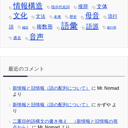
情報構造
文体
接辞
指示代名詞
文化
母音
文法
流行
未来
歴史
語彙
語源
複数形
語
補語
進行形
音声
過去
最近のコメント
新情報と旧情報（語の配列について）
に
Mr. Nomad
より
新情報と旧情報（語の配列について）
に
かずや
よ
り
二重目的語構文の書き換え （新情報と旧情報の視
点から）
に
Mr. Nomad
より