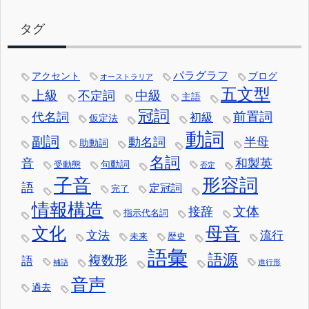
タグ
パラグラフ
アクセント
ブログ
オーストラリア
五文型
中級
上級
不定詞
主語
冠詞
前置詞
代名詞
初級
仮定法
動詞
副詞
動名詞
半母
助動詞
名詞
音
和製英
句動詞
受動態
否定
子音
形容詞
語
定冠詞
完了
情報構造
文体
接辞
指示代名詞
文化
母音
文法
流行
未来
歴史
語彙
語源
複数形
語
補語
進行形
音声
過去