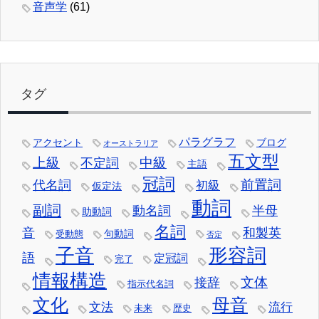
音声学
(61)
タグ
パラグラフ
アクセント
ブログ
オーストラリア
五文型
中級
上級
不定詞
主語
冠詞
前置詞
代名詞
初級
仮定法
動詞
副詞
動名詞
半母
助動詞
名詞
音
和製英
句動詞
受動態
否定
子音
形容詞
語
定冠詞
完了
情報構造
文体
接辞
指示代名詞
文化
母音
文法
流行
未来
歴史