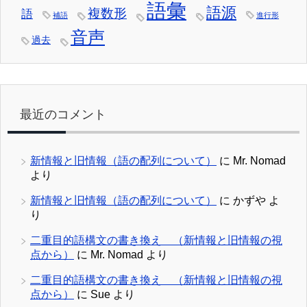
語彙
語源
複数形
語
補語
進行形
音声
過去
最近のコメント
新情報と旧情報（語の配列について）
に
Mr. Nomad
より
新情報と旧情報（語の配列について）
に
かずや
よ
り
二重目的語構文の書き換え （新情報と旧情報の視
点から）
に
Mr. Nomad
より
二重目的語構文の書き換え （新情報と旧情報の視
点から）
に
Sue
より