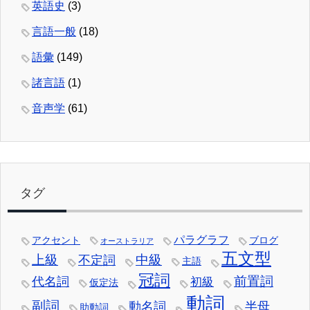
英語史
(3)
言語一般
(18)
語彙
(149)
諸言語
(1)
音声学
(61)
タグ
パラグラフ
アクセント
ブログ
オーストラリア
五文型
中級
上級
不定詞
主語
冠詞
前置詞
代名詞
初級
仮定法
動詞
副詞
動名詞
半母
助動詞