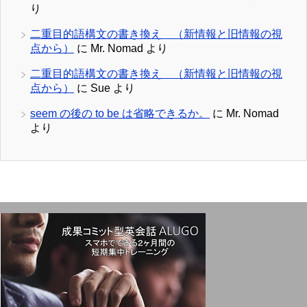
り
二重目的語構文の書き換え （新情報と旧情報の視
点から）
に
Mr. Nomad
より
二重目的語構文の書き換え （新情報と旧情報の視
点から）
に
Sue
より
seem の後の to be は省略できるか。
に
Mr. Nomad
より