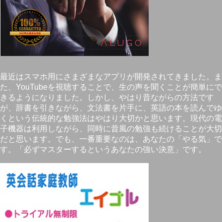
最近はスマホ用にさまざまなアプリが開発されてきました。ま
た、YouTubeを視聴することで、生の声を聞くことが簡単にで
きるようになりました。しかし、やはり昔ながらの方法です
が、辞書を引きながら、文法書を片手に、英語の本を読んでゆ
くという伝統的な勉強法はやはり大切かと思います。現代の電
子機器は利用しながら、同時に昔風の勉強も続けることが大切
だと思います。でも、一番重要なのは、あなたの「やる気」で
す。「必ずマスターするというあなたの強い決意」です。