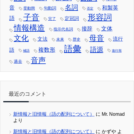
名詞
音
和製英
句動詞
受動態
否定
子音
形容詞
語
定冠詞
完了
情報構造
文体
接辞
指示代名詞
文化
母音
文法
流行
未来
歴史
語彙
語源
複数形
語
補語
進行形
音声
過去
最近のコメント
新情報と旧情報（語の配列について）
に
Mr. Nomad
より
新情報と旧情報（語の配列について）
に
かずや
よ