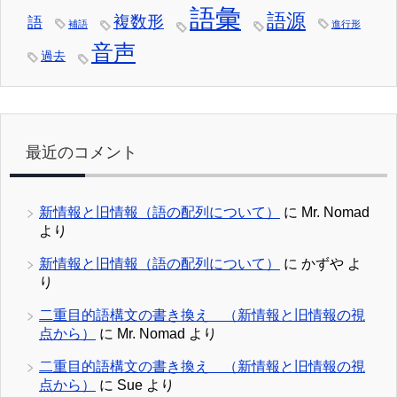
語彙
語源
複数形
語
補語
進行形
音声
過去
最近のコメント
新情報と旧情報（語の配列について）
に
Mr. Nomad
より
新情報と旧情報（語の配列について）
に
かずや
よ
り
二重目的語構文の書き換え （新情報と旧情報の視
点から）
に
Mr. Nomad
より
二重目的語構文の書き換え （新情報と旧情報の視
点から）
に
Sue
より