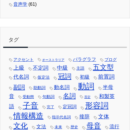
音声学
(61)
タグ
パラグラフ
アクセント
ブログ
オーストラリア
五文型
中級
上級
不定詞
主語
冠詞
前置詞
代名詞
初級
仮定法
動詞
副詞
動名詞
半母
助動詞
名詞
音
和製英
句動詞
受動態
否定
子音
形容詞
語
定冠詞
完了
情報構造
文体
接辞
指示代名詞
文化
母音
文法
流行
未来
歴史