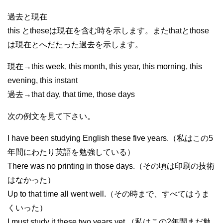
過去と現在
this とtheseは現在を含む時を示します。またthatとthose
は現在とへだたった過去を示します。
現在→this week, this month, this year, this morning, this
evening, this instant
過去→that day, that time, those days
次の例文を見て下さい。
I have been studying English these five years.（私はこの5
年間にわたり英語を勉強している）
There was no printing in those days.（その頃は印刷の技術
はなかった）
Up to that time all went well.（その時まで、すべてはうま
くいった）
I must study it these two years yet.（私はこの2年間まだ勉