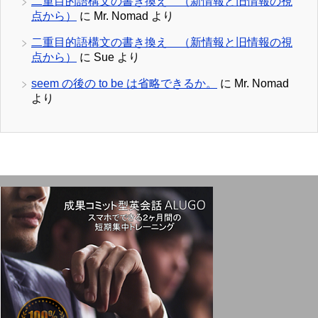
二重目的語構文の書き換え （新情報と旧情報の視
点から）
に
Mr. Nomad
より
二重目的語構文の書き換え （新情報と旧情報の視
点から）
に
Sue
より
seem の後の to be は省略できるか。
に
Mr. Nomad
より