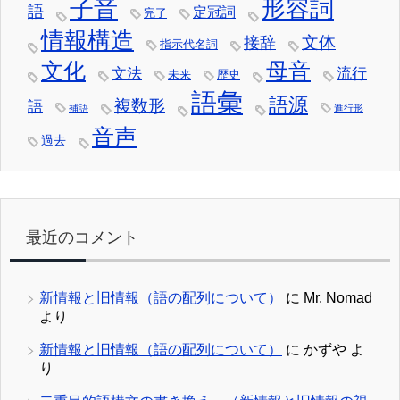
子音
形容詞
語
定冠詞
完了
情報構造
文体
接辞
指示代名詞
文化
母音
文法
流行
未来
歴史
語彙
語源
複数形
語
補語
進行形
音声
過去
最近のコメント
新情報と旧情報（語の配列について）
に
Mr. Nomad
より
新情報と旧情報（語の配列について）
に
かずや
よ
り