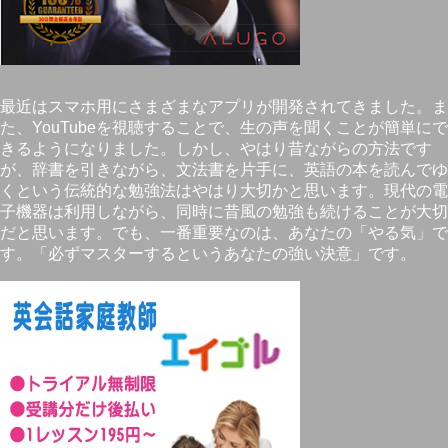
最近はスマホ用にさまざまなアプリが開発されてきました。ま
た、YouTubeを視聴することで、生の声を聞くことが簡単にで
きるようになりました。しかし、やはり昔ながらの方法です
が、辞書を引きながら、文法書を片手に、英語の本を読んでゆ
くという伝統的な勉強法はやはり大切かと思います。現代の電
子機器は利用しながら、同時に昔風の勉強も続けることが大切
だと思います。でも、一番重要なのは、あなたの「やる気」で
す。「必ずマスターするというあなたの強い決意」です。