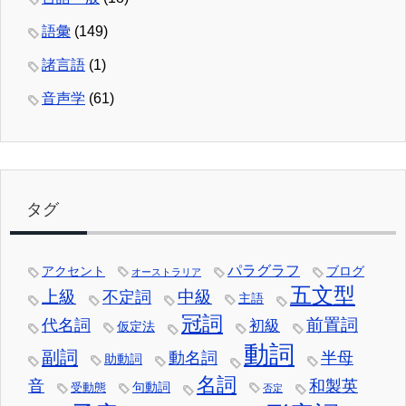
語彙
(149)
諸言語
(1)
音声学
(61)
タグ
パラグラフ
アクセント
ブログ
オーストラリア
五文型
中級
上級
不定詞
主語
冠詞
前置詞
代名詞
初級
仮定法
動詞
副詞
動名詞
半母
助動詞
名詞
音
和製英
句動詞
受動態
否定