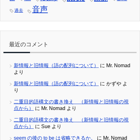
音声
過去
最近のコメント
新情報と旧情報（語の配列について）
に
Mr. Nomad
より
新情報と旧情報（語の配列について）
に
かずや
よ
り
二重目的語構文の書き換え （新情報と旧情報の視
点から）
に
Mr. Nomad
より
二重目的語構文の書き換え （新情報と旧情報の視
点から）
に
Sue
より
seem の後の to be は省略できるか。
に
Mr. Nomad