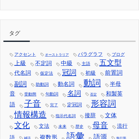
タグ
パラグラフ
アクセント
ブログ
オーストラリア
五文型
中級
上級
不定詞
主語
冠詞
前置詞
代名詞
初級
仮定法
動詞
副詞
動名詞
半母
助動詞
名詞
音
和製英
句動詞
受動態
否定
子音
形容詞
語
定冠詞
完了
情報構造
文体
接辞
指示代名詞
文化
母音
文法
流行
未来
歴史
語彙
語源
複数形
語
補語
進行形